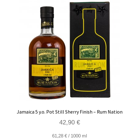
Jamaica 5 y.o. Pot Still Sherry Finish – Rum Nation
42,90
€
61,28
€
/
1000
ml