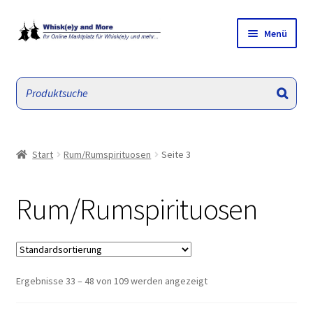
Zur
Zum
Menü
Navigation
Inhalt
springen
springen
W&M Hauptseite
Empfehlungen/ Angebote
Unterm
Whisk(e)y
öffnen
Start
Rum/Rumspirituosen
Seite 3
Unterm
Sonstiges
öffnen
Rum/Rumspirituosen
Rum/Rumspirituosen
Gin
Ergebnisse 33 – 48 von 109 werden angezeigt
Liqueure