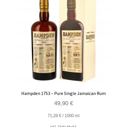
Hampden 1753 – Pure Single Jamaican Rum
49,90
€
71,28
€
/
1000
ml
inkl. 19 % MwSt.