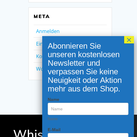
META
Anmelden
Eintrags-Feed
Kommentar-Feed
WordPress.org
NEWSLETTER ANMELDUNG
Name
Name
Whisk(e)y and
E-Mail