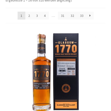
Ergebnisse 1 – 16 von 520 werden angezeigt
1
2
3
4
…
31
32
33