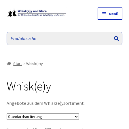
Zur
Zum
Menü
Navigation
Inhalt
springen
springen
W&M Hauptseite
Empfehlungen/ Angebote
Unterm
Whisk(e)y
öffnen
Start
Whisk(e)y
Unterm
Sonstiges
öffnen
Whisk(e)y
Unterm
Mein Konto
öffnen
Angebote aus dem Whisk(e)ysortiment.