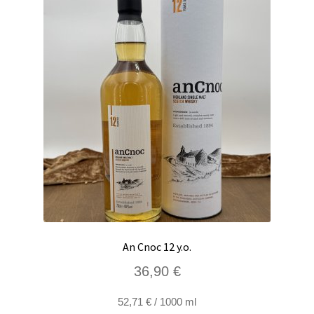
An Cnoc 12 y.o.
36,90
€
52,71
€
/
1000
ml