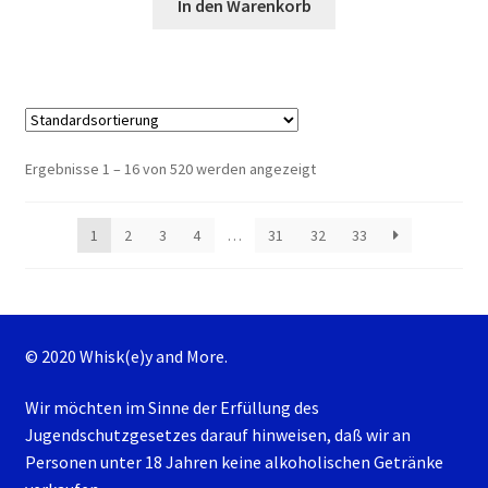
In den Warenkorb
Ergebnisse 1 – 16 von 520 werden angezeigt
1
2
3
4
…
31
32
33
© 2020 Whisk(e)y and More.
Wir möchten im Sinne der Erfüllung des
Jugendschutzgesetzes darauf hinweisen, daß wir an
Personen unter 18 Jahren keine alkoholischen Getränke