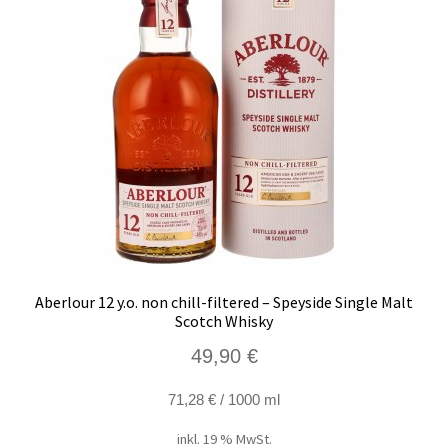
Aberlour 12 y.o. non chill-filtered – Speyside Single Malt
Scotch Whisky
49,90
€
71,28
€
/
1000
ml
inkl. 19 % MwSt.