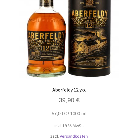
Aberfeldy 12 y.o.
39,90
€
57,00
€
/
1000
ml
inkl. 19 % MwSt.
zzgl.
Versandkosten