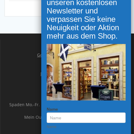
WordPress.org
NEWSLETTER ANMELDUNG
Gutscheine
Geschäft in Bremerhaven
Geschäft in Spaden
Impressum
Datenschutzerklärung
AGB`s
Geschäftszeiten:
Spaden Mo.-Fr. 10.00 – 18.00 Uhr, Sonnabend 10.00 –
Name
13.00 Uhr
Mein Outlet: Mo.-Sa. 10.00 – 19.00 Uhr
Name