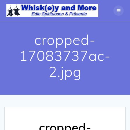
Zum
Inhalt
springen
cropped-
17083737ac-
2.jpg
cropped-