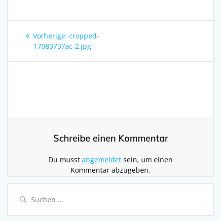
Beitragsnavigation
Vorheriger
Vorherige:
cropped-
Beitrag:
17083737ac-2.jpg
Schreibe einen Kommentar
Du musst
angemeldet
sein, um einen
Kommentar abzugeben.
Suchen
nach: