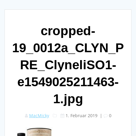
cropped-
19_0012a_CLYN_P
RE_ClyneliSO1-
e1549025211463-
1.jpg
MacMicky
1. Februar 2019
|
0