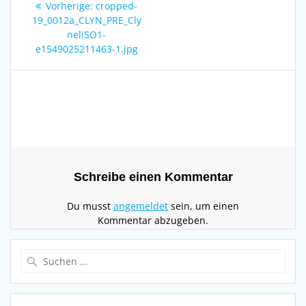
Vorheriger
Vorherige:
cropped-
Beitrag:
19_0012a_CLYN_PRE_Cly
neliSO1-
e1549025211463-1.jpg
Schreibe einen Kommentar
Du musst
angemeldet
sein, um einen
Kommentar abzugeben.
Suchen
nach: