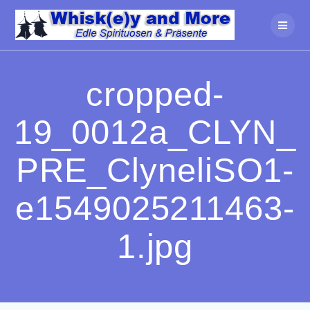
Zum
Inhalt
springen
cropped-
19_0012a_CLYN_
PRE_ClyneliSO1-
e1549025211463-
1.jpg