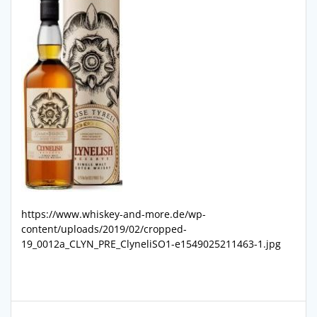
https://www.whiskey-and-more.de/wp-
content/uploads/2019/02/cropped-
19_0012a_CLYN_PRE_ClyneliSO1-e1549025211463-1.jpg
Beitragsnavigation