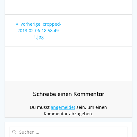
Beitragsnavigation
Vorheriger
Vorherige:
cropped-
Beitrag:
2013-02-06-18.58.49-
1.jpg
Schreibe einen Kommentar
Du musst
angemeldet
sein, um einen
Kommentar abzugeben.
Suchen
nach: