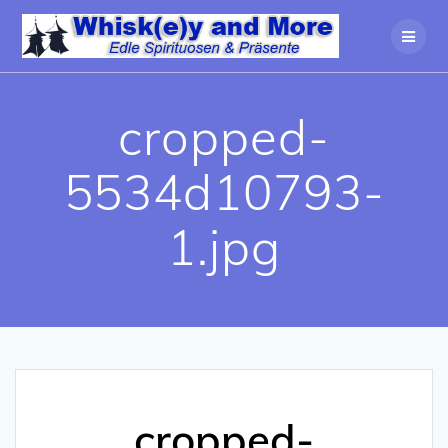
Zum
Inhalt
springen
cropped-
5534d10793-
1.jpg
cropped-