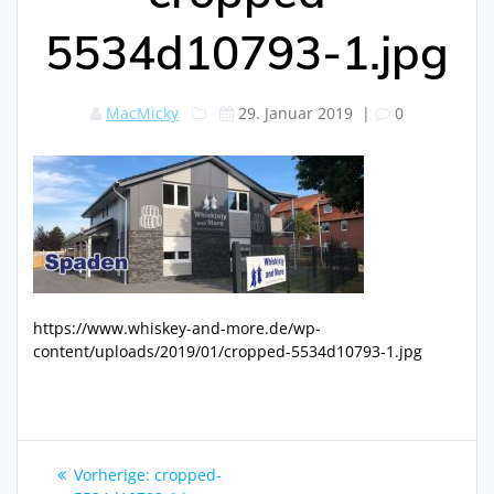
5534d10793-1.jpg
MacMicky
29. Januar 2019
|
0
https://www.whiskey-and-more.de/wp-
content/uploads/2019/01/cropped-5534d10793-1.jpg
Beitragsnavigation
Vorheriger
Vorherige:
cropped-