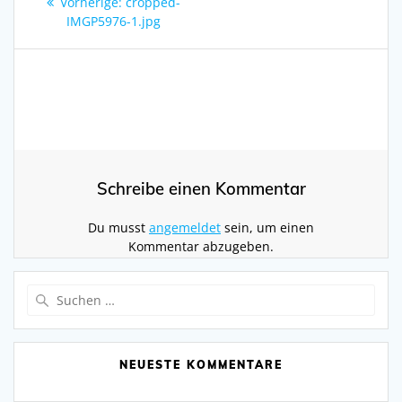
Vorheriger
Vorherige:
cropped-
Beitrag:
IMGP5976-1.jpg
Schreibe einen Kommentar
Du musst
angemeldet
sein, um einen
Kommentar abzugeben.
Suchen
nach:
NEUESTE KOMMENTARE