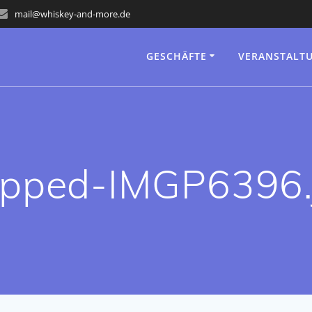
mail@whiskey-and-more.de
GESCHÄFTE
VERANSTALT
opped-IMGP6396.