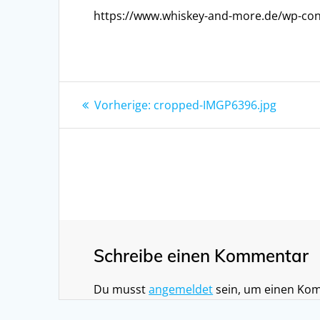
https://www.whiskey-and-more.de/wp-co
Beitragsnavigation
Vorheriger
Vorherige:
cropped-IMGP6396.jpg
Beitrag:
Schreibe einen Kommentar
Du musst
angemeldet
sein, um einen Ko