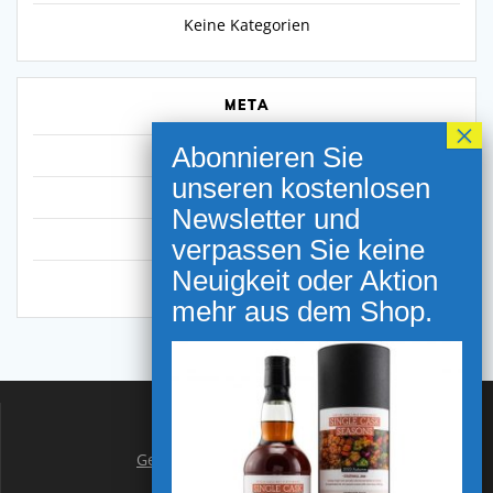
Keine Kategorien
META
Anmelden
Eintrags-Feed
Kommentar-Feed
WordPress.org
NEWSLETTER ANMELDUNG
Gutscheine
Geschäft in Bremerhaven
Geschäft in Spaden