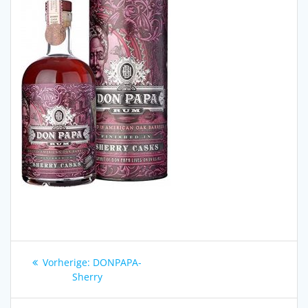
Beitragsnavigation
Vorheriger
Vorherige:
DONPAPA-
Beitrag:
Sherry