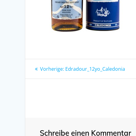
Beitragsnavigation
Vorheriger
Vorherige:
Edradour_12yo_Caledonia
Beitrag:
Schreibe einen Kommentar