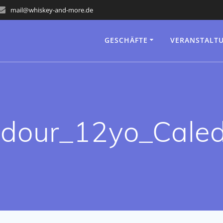
mail@whiskey-and-more.de
GESCHÄFTE
VERANSTALT
dour_12yo_Cale