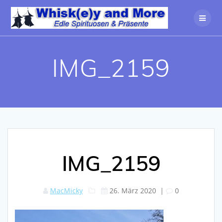
Zum
Inhalt
springen
IMG_2159
IMG_2159
MacMicky
26. März 2020
|
0