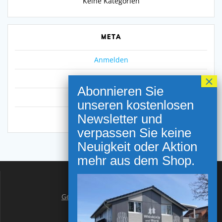
Keine Kategorien
META
Anmelden
Eintrags-Feed
Kommentar-Feed
WordPress.org
NEWSLETTER ANMELDUNG
Gutscheine
Geschäft in Bremerhaven
Geschäft in Spaden
Impressum