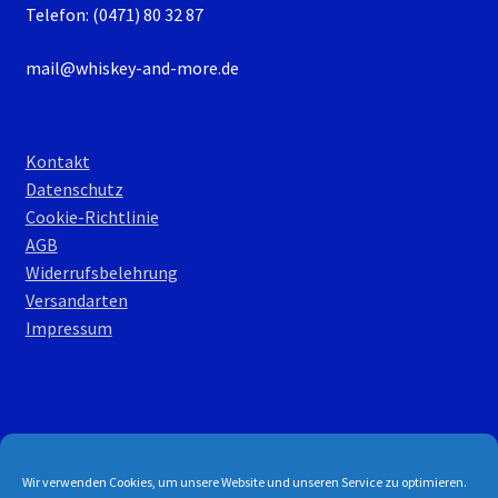
Telefon: (0471) 80 32 87
mail@whiskey-and-more.de
Kontakt
Datenschutz
Cookie-Richtlinie
AGB
Widerrufsbelehrung
Versandarten
Impressum
© W&M Shop 2026
Wir verwenden Cookies, um unsere Website und unseren Service zu optimieren.
DGSVO
Erstellt mit WooCommerce
.