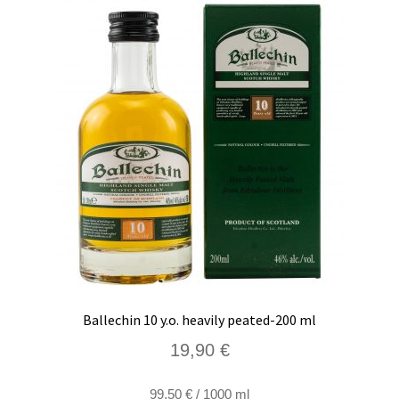
Ballechin 10 y.o. heavily peated-200 ml
19,90
€
99,50
€
/
1000
ml