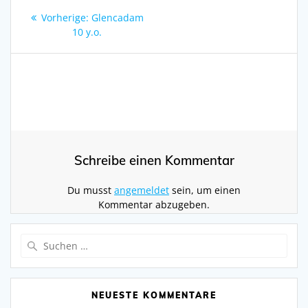
Beitragsnavigation
Vorheriger
Vorherige:
Glencadam
Beitrag:
10 y.o.
Schreibe einen Kommentar
Du musst
angemeldet
sein, um einen
Kommentar abzugeben.
Suchen
nach:
NEUESTE KOMMENTARE