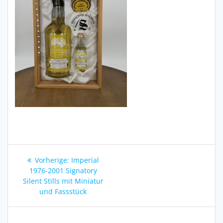
Beitragsnavigation
Vorheriger
Vorherige:
Imperial
Beitrag:
1976-2001 Signatory
Silent Stills mit Miniatur
und Fassstück