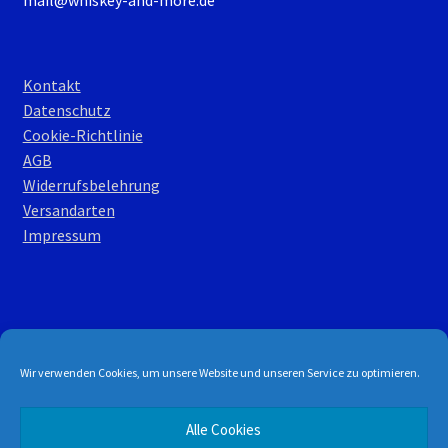
mail@whiskey-and-more.de
Kontakt
Datenschutz
Cookie-Richtlinie
AGB
Widerrufsbelehrung
Versandarten
Impressum
© W&M Shop 2026
Wir verwenden Cookies, um unsere Website und unseren Service zu optimieren.
DGSVO
Erstellt mit WooCommerce
.
Alle Cookies